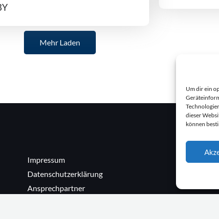
BY
Mehr Laden
Um dir ein o
Geräteinform
Technologien
dieser Websi
können best
Akze
Impressum
Datenschutzerklärung
Ansprechpartner
SG Meiningen (Nachwuchs)
Cookie-Richtlinie (EU)